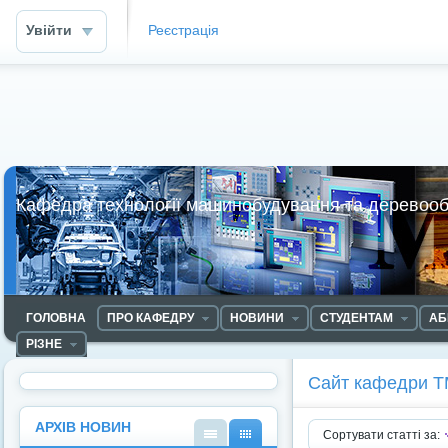
Увійти
Реєстрація
Кафедра технології машинобудування та деревоо
ГОЛОВНА
ПРО КАФЕДРУ
НОВИНИ
СТУДЕНТАМ
АБ
РІЗНЕ
Сайт кафедри 
АРХІВ НОВИН
Сортувати статті за: