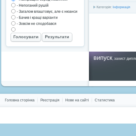
- Непоганий рушій
Категорія:
Інформація
- Загалом влаштовує, але є нюанси
- Бачив і кращі варіанти
- Зовсім не сподобався
Голосувати
Результати
випуск
,
захист дипл
Головна сторінка
Реєстрація
Нове на сайті
Статистика