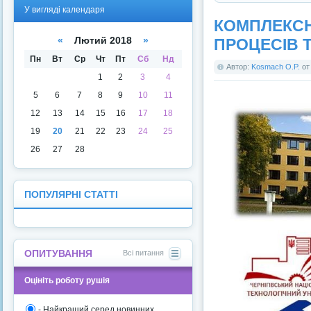
У
У
У вигляді календаря
вигля
вигля
КОМПЛЕКСН
ді
ді
списк
кален
«
Лютий 2018
»
ПРОЦЕСІВ Т
у
даря
Пн
Вт
Ср
Чт
Пт
Сб
Нд
Автор:
Kosmach O.P.
о
1
2
3
4
5
6
7
8
9
10
11
12
13
14
15
16
17
18
19
20
21
22
23
24
25
26
27
28
ПОПУЛЯРНІ СТАТТІ
ОПИТУВАННЯ
Всі питання
Оцініть роботу рушія
- Найкращий серед новинних