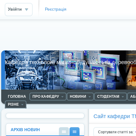
Увійти
Реєстрація
Кафедра технології машинобудування та деревоо
ГОЛОВНА
ПРО КАФЕДРУ
НОВИНИ
СТУДЕНТАМ
АБ
РІЗНЕ
Сайт кафедри 
АРХІВ НОВИН
Сортувати статті за: