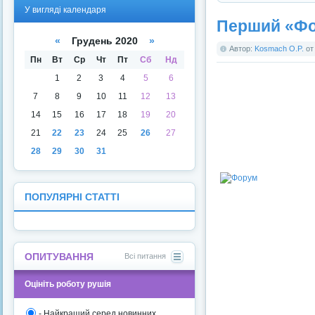
У
У
У вигляді календаря
вигля
вигля
Перший «Фо
ді
ді
списк
кален
«
Грудень 2020
»
у
даря
Автор:
Kosmach O.P.
о
Пн
Вт
Ср
Чт
Пт
Сб
Нд
1
2
3
4
5
6
7
8
9
10
11
12
13
14
15
16
17
18
19
20
21
22
23
24
25
26
27
28
29
30
31
ПОПУЛЯРНІ СТАТТІ
ОПИТУВАННЯ
Всі питання
Оцініть роботу рушія
- Найкращий серед новинних