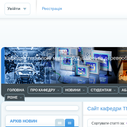
Увійти
Реєстрація
Кафедра технології машинобудування та деревоо
ГОЛОВНА
ПРО КАФЕДРУ
НОВИНИ
СТУДЕНТАМ
АБ
РІЗНЕ
Сайт кафедри 
АРХІВ НОВИН
Сортувати статті за: