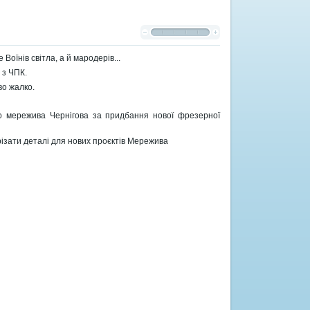
оїнів світла, а й мародерів...
 з ЧПК.
во жалко.
о мережива Чернігова за придбання нової фрезерної
різати деталі для нових проєктів Мережива