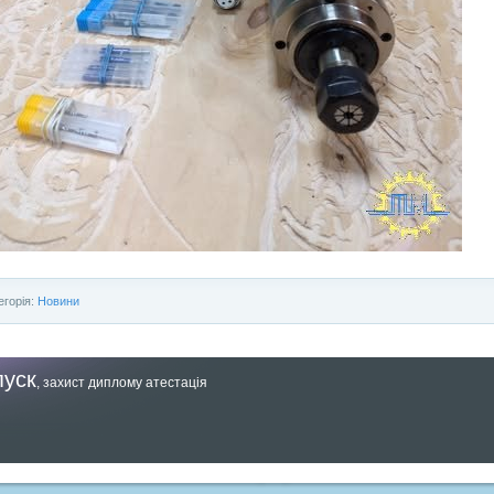
егорія:
Новини
пуск
,
захист диплому атестація