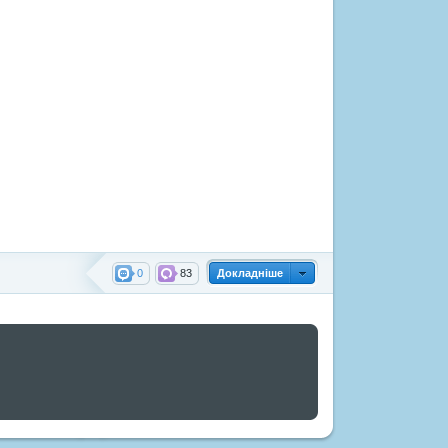
0
83
Докладніше