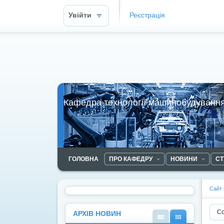
Увійти
Реєстрація
Кафедра технології машинобудування
ГОЛОВНА
ПРО КАФЕДРУ
НОВИНИ
СТ
Сайт
Со
АРХІВ НОВИН