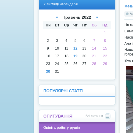
У
У
У вигляді календаря
вигля
вигля
мец
ді
ді
списк
кален
А
«
Травень 2022
»
у
даря
На ж
Пн
Вт
Ср
Чт
Пт
Сб
Нд
Саме
1
Насп
2
3
4
5
6
7
8
Але і
9
10
11
12
13
14
15
Наша
голов
16
17
18
19
20
21
22
Вже 
23
24
25
26
27
28
29
30
31
ПОПУЛЯРНІ СТАТТІ
ОПИТУВАННЯ
Всі питання
Оцініть роботу рушія