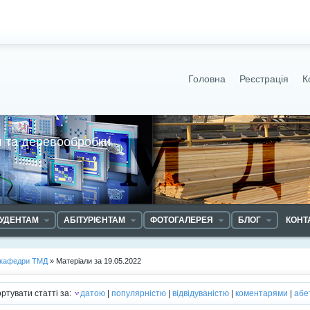
Головна
Реєстрація
К
 та деревообробки
УДЕНТАМ
АБІТУРІЄНТАМ
ФОТОГАЛЕРЕЯ
БЛОГ
КОНТ
 кафедри ТМД
» Матеріали за 19.05.2022
ртувати статті за:
датою
|
популярністю
|
відвідуваністю
|
коментарями
|
абе