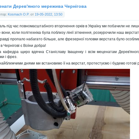
енати Дерев'яного мережива Чернігова
втор:
Kosmach O.P.
от
19-05-2022, 13:50
аль під час повномасштабного вторгнення орків в Україну ми побачили не лише В
 вони, коли політехніка була поблизу лінії зіткнення, розкурочили наш верстат
равді пропало набагато більше, але фрезерної головки верстата було особли
 в Чернігові є Воїни добра!
 кафедра щиро вдячна Станіславу Іващенку і всім меценатам Дерев'яног
ки і фрез.
найближчими днями ми встановимо її на верстат, протестуємо і будемо готові 