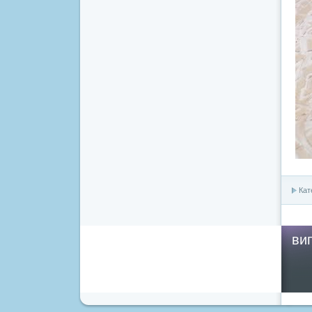
Кат
ви